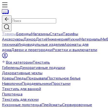
Товары
Бренды
Магазины
Статьи
Тарифы
Аксессуары
Декор
Дети
Инженерия
Кухни
Материалы
Меб
техника
Индивидульные изделия
Ароматы для
дома
Двери и перегородки
Розетки и выключатели
Все категории
Текстиль
Гобелены
Декоративные подушки
Декоративные чехлы
Ковры
Пледы
Покрывала
Постельное белье
Наволочки
Пододеяльники
Простыни
Текстиль для ванной
Полотенца
Текстиль для кухни
Кухонные полотенца
Плейсматы
Сервировочные