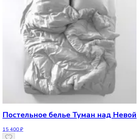
Постельное белье
Туман над Невой
15 400 ₽