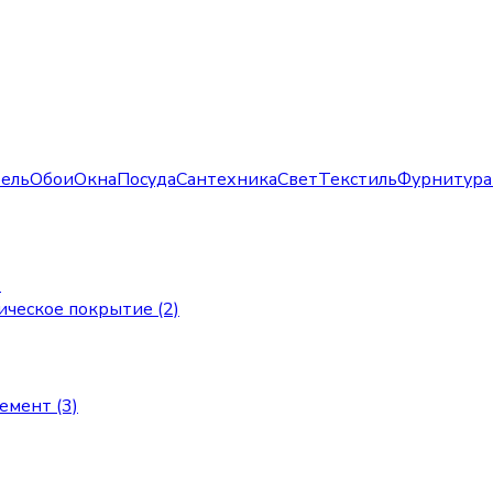
ель
Обои
Окна
Посуда
Сантехника
Свет
Текстиль
Фурнитура
)
ическое покрытие (2)
мент (3)