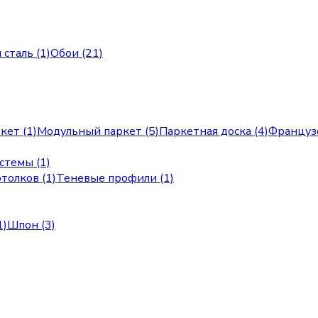
сталь (1)
Обои (21)
кет (1)
Модульный паркет (5)
Паркетная доска (4)
Французс
стемы (1)
толков (1)
Теневые профили (1)
1)
Шпон (3)