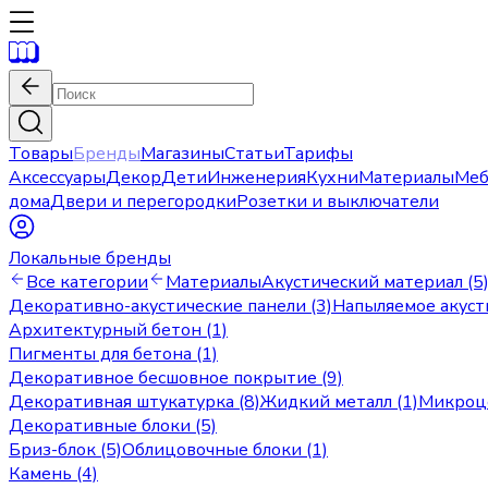
Товары
Бренды
Магазины
Статьи
Тарифы
Аксессуары
Декор
Дети
Инженерия
Кухни
Материалы
Меб
дома
Двери и перегородки
Розетки и выключатели
Локальные бренды
Все категории
Материалы
Акустический материал (5
Декоративно-акустические панели (3)
Напыляемое акуст
Архитектурный бетон (1)
Пигменты для бетона (1)
Декоративное бесшовное покрытие (9)
Декоративная штукатурка (8)
Жидкий металл (1)
Микроце
Декоративные блоки (5)
Бриз-блок (5)
Облицовочные блоки (1)
Камень (4)