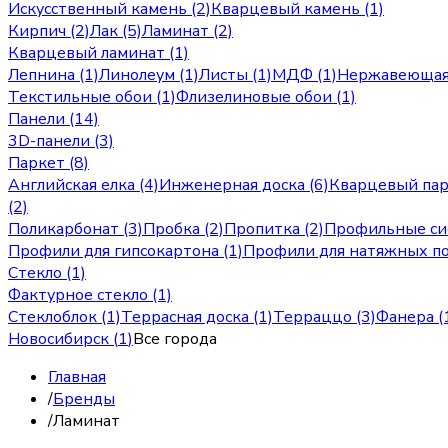
Искусственный камень (2)
Кварцевый камень (1)
Кирпич (2)
Лак (5)
Ламинат (2)
Кварцевый ламинат (1)
Лепнина (1)
Линолеум (1)
Листы (1)
МДФ (1)
Нержавеющая 
Текстильные обои (1)
Флизелиновые обои (1)
Панели (14)
3D-панели (3)
Паркет (8)
Английская елка (4)
Инженерная доска (6)
Кварцевый пар
(2)
Поликарбонат (3)
Пробка (2)
Пропитка (2)
Профильные си
Профили для гипсокартона (1)
Профили для натяжных по
Стекло (1)
Фактурное стекло (1)
Стеклоблок (1)
Террасная доска (1)
Терраццо (3)
Фанера (
Новосибирск
(
1
)
Все города
Главная
/
Бренды
/
Ламинат