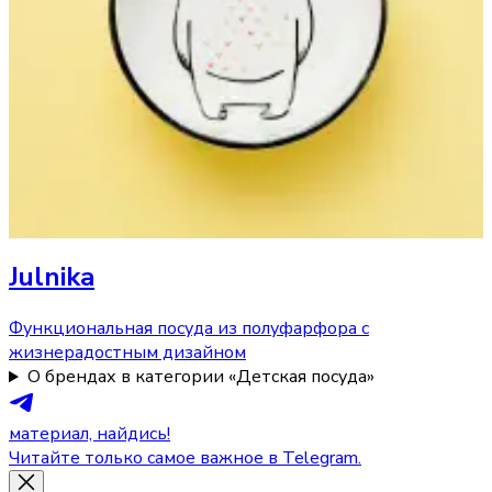
Julnika
Функциональная посуда из полуфарфора с
жизнерадостным дизайном
О брендах в категории «Детская посуда»
материал, найдись!
Читайте только самое важное в Telegram.