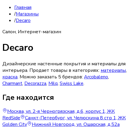
Главная
/
Магазины
/
Decaro
Салон, Интернет-магазин
Decaro
Дизайнерские настенные покрытия и материалы для
интерьера.
Продает товары в категориях:
материалы
,
краска
. Можно заказать
5
брендов
:
Arcobaleno
,
Charmant
,
Decorazza
,
Milq
,
Swiss Lake
.
Где находится
Москва, ул. 2-я Черногрязская, д.6, корпус 1, ЖК
RedSide
Санкт-Петербург, ул. Челюскина 8 стр 1, ЖК
Golden City
Нижний Новгород, ул. Ошарская, д.52а