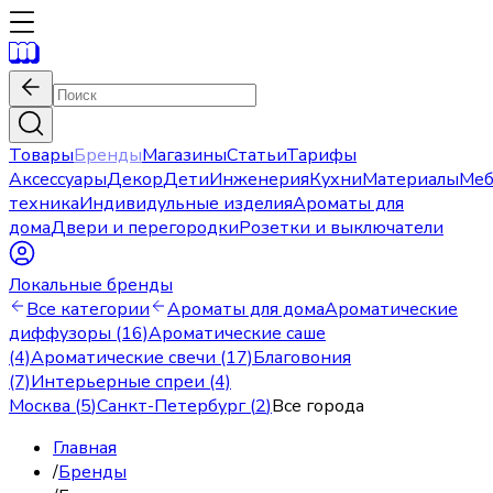
Товары
Бренды
Магазины
Статьи
Тарифы
Аксессуары
Декор
Дети
Инженерия
Кухни
Материалы
Меб
техника
Индивидульные изделия
Ароматы для
дома
Двери и перегородки
Розетки и выключатели
Локальные бренды
Все категории
Ароматы для дома
Ароматические
диффузоры (16)
Ароматические саше
(4)
Ароматические свечи (17)
Благовония
(7)
Интерьерные спреи (4)
Москва
(
5
)
Санкт-Петербург
(
2
)
Все города
Главная
/
Бренды