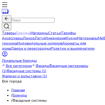
Товары
Бренды
Магазины
Статьи
Тарифы
Аксессуары
Декор
Дети
Инженерия
Кухни
Материалы
Меб
техника
Индивидульные изделия
Ароматы для
дома
Двери и перегородки
Розетки и выключатели
Локальные бренды
Все категории
Фасады
Фасадные материалы
(1)
Фасадные системы (1)
Жалюзи и рольставни (1)
Все города
Главная
/
Бренды
/
Фасадные системы