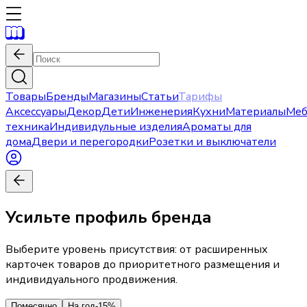
Товары
Бренды
Магазины
Статьи
Тарифы
Аксессуары
Декор
Дети
Инженерия
Кухни
Материалы
Меб
техника
Индивидульные изделия
Ароматы для
дома
Двери и перегородки
Розетки и выключатели
Усильте профиль бренда
Выберите уровень присутствия: от расширенных
карточек товаров до приоритетного размещения и
индивидуального продвижения.
Помесячно
На год
-15%