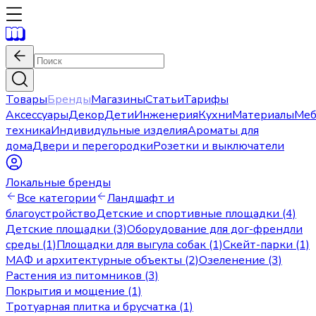
Товары
Бренды
Магазины
Статьи
Тарифы
Аксессуары
Декор
Дети
Инженерия
Кухни
Материалы
Меб
техника
Индивидульные изделия
Ароматы для
дома
Двери и перегородки
Розетки и выключатели
Локальные бренды
Все категории
Ландшафт и
благоустройство
Детские и спортивные площадки (4)
Детские площадки (3)
Оборудование для дог-френдли
среды (1)
Площадки для выгула собак (1)
Скейт-парки (1)
МАФ и архитектурные объекты (2)
Озеленение (3)
Растения из питомников (3)
Покрытия и мощение (1)
Тротуарная плитка и брусчатка (1)