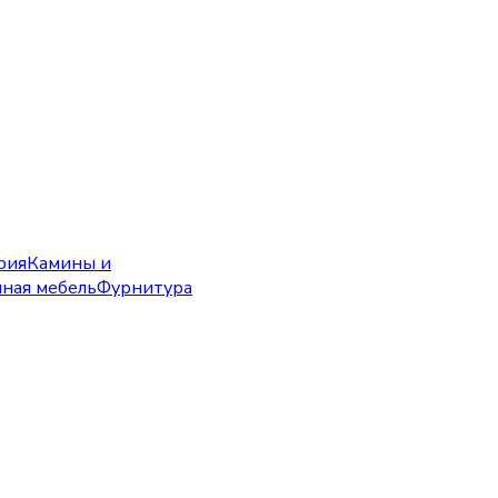
рия
Камины и
чная мебель
Фурнитура