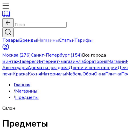
Товары
Бренды
Магазины
Статьи
Тарифы
Москва
(
276
)
Санкт-Петербург
(
154
)
Все города
Винтаж
Галерея
Интернет-магазин
Лаборатория
Магазин
Аксессуары
Ароматы для дома
Двери и перегородки
Дек
печи
Краска
Кухня
Материалы
Мебель
Обои
Окна
Плитка
По
Главная
/
Магазины
/
Предметы
Салон
Предметы