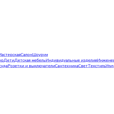
Мастерская
Салон
Шоурум
ор
Дети
Детская мебель
Индивидуальные изделия
Инжене
суда
Розетки и выключатели
Сантехника
Свет
Текстиль
Ули