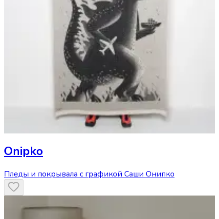
Onipko
Пледы и покрывала с графикой Саши Онипко