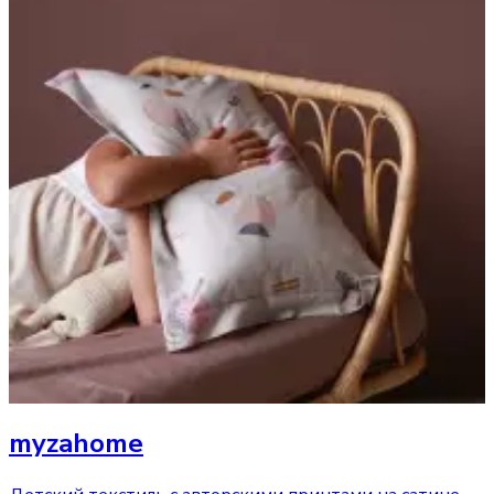
myzahome