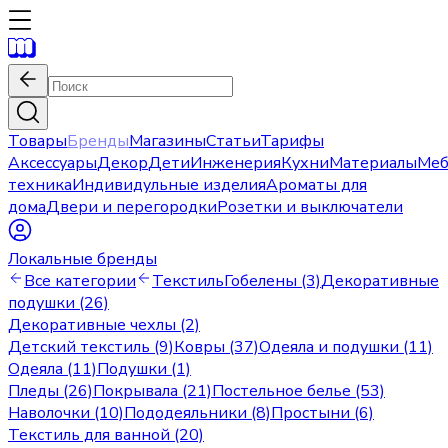
Товары
Бренды
Магазины
Статьи
Тарифы
Аксессуары
Декор
Дети
Инженерия
Кухни
Материалы
Меб
техника
Индивидульные изделия
Ароматы для
дома
Двери и перегородки
Розетки и выключатели
Локальные бренды
Все категории
Текстиль
Гобелены (3)
Декоративные
подушки (26)
Декоративные чехлы (2)
Детский текстиль (9)
Ковры (37)
Одеяла и подушки (11)
Одеяла (11)
Подушки (1)
Пледы (26)
Покрывала (21)
Постельное белье (53)
Наволочки (10)
Пододеяльники (8)
Простыни (6)
Текстиль для ванной (20)