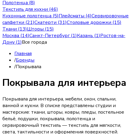
Полотенца (8)
Текстиль для кухни (46)
Кухонные полотенца (5)
Плейсматы (4)
Сервировочные
салфетки (21)
Скатерти (31)
Столовые дорожки (15)
Ткани (13)
Шторы (15)
Москва
(
14
)
Санкт-Петербург
(
1
)
Казань
(
1
)
Ростов-на-
Дону
(
1
)
Все города
Главная
/
Бренды
/
Покрывала
Покрывала для интерьера
Покрывала для интерьера, мебели, окон, спальни,
ванной и кухни. В списке представлены студии и
мастерские: ткани, шторы, ковры, пледы, постельное
бельё, подушки, покрывала, полотенца и
сервировочный текстиль — текстиль для мягкости,
света, тактильности и оформления поверхностей.