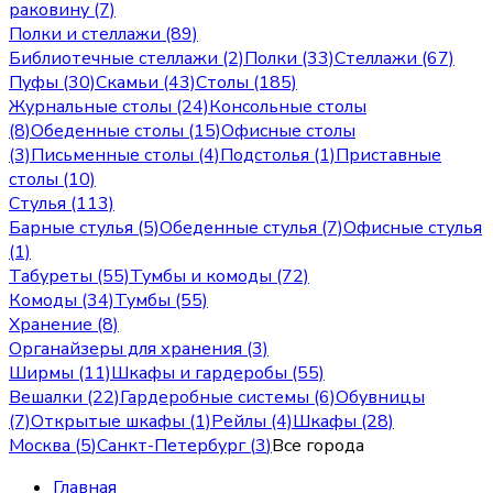
раковину (7)
Полки и стеллажи (89)
Библиотечные стеллажи (2)
Полки (33)
Стеллажи (67)
Пуфы (30)
Скамьи (43)
Столы (185)
Журнальные столы (24)
Консольные столы
(8)
Обеденные столы (15)
Офисные столы
(3)
Письменные столы (4)
Подстолья (1)
Приставные
столы (10)
Стулья (113)
Барные стулья (5)
Обеденные стулья (7)
Офисные стулья
(1)
Табуреты (55)
Тумбы и комоды (72)
Комоды (34)
Тумбы (55)
Хранение (8)
Органайзеры для хранения (3)
Ширмы (11)
Шкафы и гардеробы (55)
Вешалки (22)
Гардеробные системы (6)
Обувницы
(7)
Открытые шкафы (1)
Рейлы (4)
Шкафы (28)
Москва
(
5
)
Санкт-Петербург
(
3
)
Все города
Главная