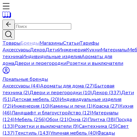
Товары
Бренды
Магазины
Статьи
Тарифы
Аксессуары
Декор
Дети
Инженерия
Кухни
Материалы
Меб
техника
Индивидульные изделия
Ароматы для
дома
Двери и перегородки
Розетки и выключатели
Локальные бренды
Аксессуары (44)
Ароматы для дома (27)
Бытовая
техника (2)
Двери и перегородки (10)
Декор (337)
Дети
(51)
Детская мебель (20)
Индивидуальные изделия
(72)
Инженерия (10)
Камины и печи (1)
Краска (27)
Кухня
(46)
Ландшафт и благоустройство (12)
Материалы
(124)
Мебель (256)
Обои (21)
Окна (2)
Плитка (38)
Посуда
(133)
Розетки и выключатели (9)
Сантехника (25)
Свет
(137)
Текстиль (143)
Уличная мебель (40)
Фасады