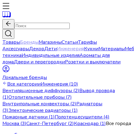
Товары
Бренды
Магазины
Статьи
Тарифы
Аксессуары
Декор
Дети
Инженерия
Кухни
Материалы
Меб
техника
Индивидульные изделия
Ароматы для
дома
Двери и перегородки
Розетки и выключатели
Локальные бренды
Все категории
Инженерия (10)
Вентиляционные диффузоры (2)
Вывод провода
(1)
Отопительные приборы (7)
Внутрипольные конвекторы (2)
Радиаторы
(3)
Электрические радиаторы (1)
Пожарные датчики (1)
Полотенцесушители (4)
Москва
(
3
)
Санкт-Петербург
(
2
)
Краснодар
(
1
)
Все города