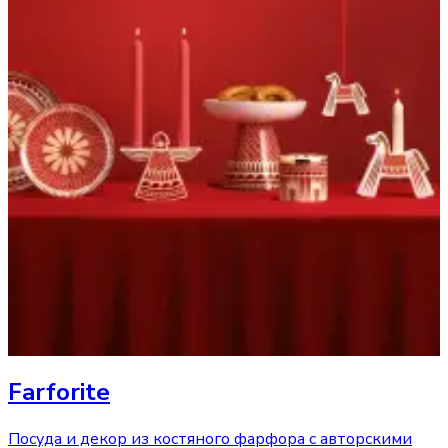
Farforite
Посуда и декор из костяного фарфора с авторскими