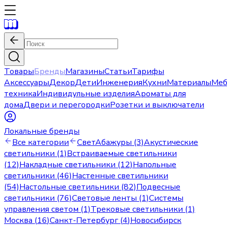
Товары
Бренды
Магазины
Статьи
Тарифы
Аксессуары
Декор
Дети
Инженерия
Кухни
Материалы
Меб
техника
Индивидульные изделия
Ароматы для
дома
Двери и перегородки
Розетки и выключатели
Локальные бренды
Все категории
Свет
Абажуры (3)
Акустические
светильники (1)
Встраиваемые светильники
(12)
Накладные светильники (12)
Напольные
светильники (46)
Настенные светильники
(54)
Настольные светильники (82)
Подвесные
светильники (76)
Световые ленты (1)
Системы
управления светом (1)
Трековые светильники (1)
Москва
(
16
)
Санкт-Петербург
(
4
)
Новосибирск