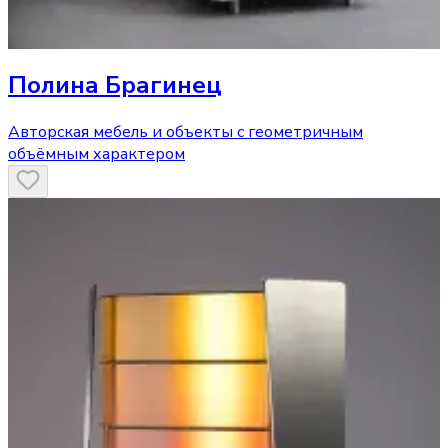
Полина Брагинец
Авторская мебель и объекты с геометричным
объёмным характером