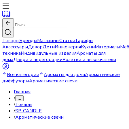
Товары
Бренды
Магазины
Статьи
Тарифы
Аксессуары
Декор
Дети
Инженерия
Кухни
Материалы
Меб
техника
Индивидульные изделия
Ароматы для
дома
Двери и перегородки
Розетки и выключатели
Все категории
Ароматы для дома
Ароматические
диффузоры
Ароматические свечи
Главная
/
…
/
Товары
/
SP. CANDLE
/
Ароматические свечи