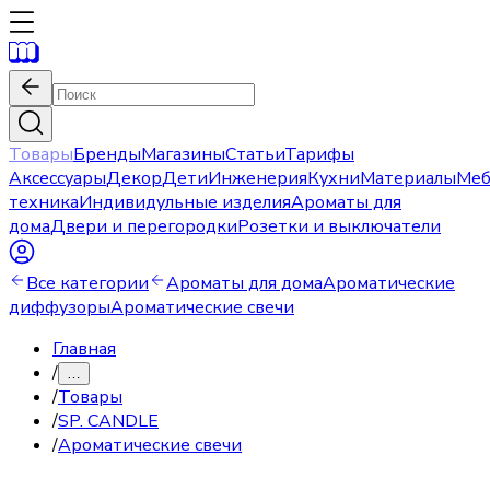
Товары
Бренды
Магазины
Статьи
Тарифы
Аксессуары
Декор
Дети
Инженерия
Кухни
Материалы
Меб
техника
Индивидульные изделия
Ароматы для
дома
Двери и перегородки
Розетки и выключатели
Все категории
Ароматы для дома
Ароматические
диффузоры
Ароматические свечи
Главная
/
…
/
Товары
/
SP. CANDLE
/
Ароматические свечи