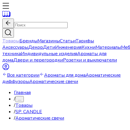
Товары
Бренды
Магазины
Статьи
Тарифы
Аксессуары
Декор
Дети
Инженерия
Кухни
Материалы
Меб
техника
Индивидульные изделия
Ароматы для
дома
Двери и перегородки
Розетки и выключатели
Все категории
Ароматы для дома
Ароматические
диффузоры
Ароматические свечи
Главная
/
…
/
Товары
/
SP. CANDLE
/
Ароматические свечи