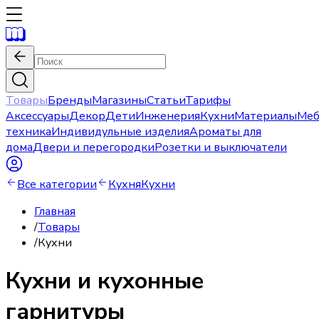
Товары
Бренды
Магазины
Статьи
Тарифы
Аксессуары
Декор
Дети
Инженерия
Кухни
Материалы
Меб
техника
Индивидульные изделия
Ароматы для
дома
Двери и перегородки
Розетки и выключатели
Все категории
Кухня
Кухни
Главная
/
Товары
/
Кухни
Кухни и кухонные
гарнитуры