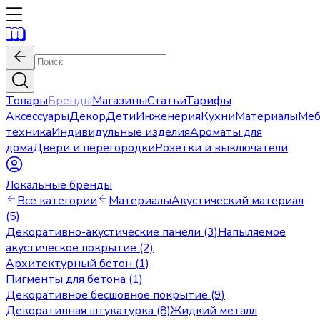
Товары
Бренды
Магазины
Статьи
Тарифы
Аксессуары
Декор
Дети
Инженерия
Кухни
Материалы
Меб
техника
Индивидульные изделия
Ароматы для
дома
Двери и перегородки
Розетки и выключатели
Локальные бренды
Все категории
Материалы
Акустический материал
(5)
Декоративно-акустические панели (3)
Напыляемое
акустическое покрытие (2)
Архитектурный бетон (1)
Пигменты для бетона (1)
Декоративное бесшовное покрытие (9)
Декоративная штукатурка (8)
Жидкий металл