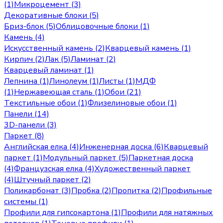
(1)
Микроцемент (3)
Декоративные блоки (5)
Бриз-блок (5)
Облицовочные блоки (1)
Камень (4)
Искусственный камень (2)
Кварцевый камень (1)
Кирпич (2)
Лак (5)
Ламинат (2)
Кварцевый ламинат (1)
Лепнина (1)
Линолеум (1)
Листы (1)
МДФ
(1)
Нержавеющая сталь (1)
Обои (21)
Текстильные обои (1)
Флизелиновые обои (1)
Панели (14)
3D-панели (3)
Паркет (8)
Английская елка (4)
Инженерная доска (6)
Кварцевый
паркет (1)
Модульный паркет (5)
Паркетная доска
(4)
Французская елка (4)
Художественный паркет
(4)
Штучный паркет (2)
Поликарбонат (3)
Пробка (2)
Пропитка (2)
Профильные
системы (1)
Профили для гипсокартона (1)
Профили для натяжных