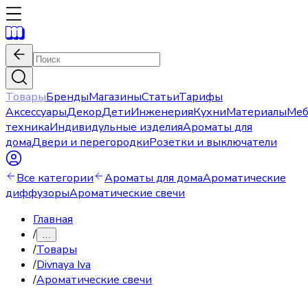
Товары
Бренды
Магазины
Статьи
Тарифы
Аксессуары
Декор
Дети
Инженерия
Кухни
Материалы
Меб
техника
Индивидульные изделия
Ароматы для
дома
Двери и перегородки
Розетки и выключатели
Все категории
Ароматы для дома
Ароматические
диффузоры
Ароматические свечи
Главная
/
…
/
Товары
/
Divnaya Iva
/
Ароматические свечи