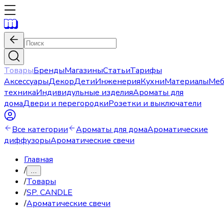
Товары
Бренды
Магазины
Статьи
Тарифы
Аксессуары
Декор
Дети
Инженерия
Кухни
Материалы
Меб
техника
Индивидульные изделия
Ароматы для
дома
Двери и перегородки
Розетки и выключатели
Все категории
Ароматы для дома
Ароматические
диффузоры
Ароматические свечи
Главная
/
…
/
Товары
/
SP. CANDLE
/
Ароматические свечи