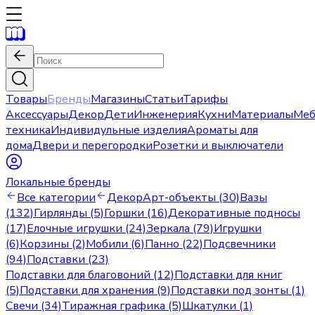
Товары
Бренды
Магазины
Статьи
Тарифы
Аксессуары
Декор
Дети
Инженерия
Кухни
Материалы
Меб
техника
Индивидульные изделия
Ароматы для
дома
Двери и перегородки
Розетки и выключатели
Локальные бренды
Все категории
Декор
Арт-объекты (30)
Вазы
(132)
Гирлянды (5)
Горшки (16)
Декоративные подносы
(17)
Елочные игрушки (24)
Зеркала (79)
Игрушки
(6)
Корзины (2)
Мобили (6)
Панно (22)
Подсвечники
(94)
Подставки (23)
Подставки для благовоний (12)
Подставки для книг
(5)
Подставки для хранения (9)
Подставки под зонты (1)
Свечи (34)
Тиражная графика (5)
Шкатулки (1)