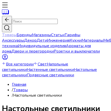
Товары
Бренды
Магазины
Статьи
Тарифы
Аксессуары
Декор
Дети
Инженерия
Кухни
Материалы
Меб
техника
Индивидульные изделия
Ароматы для
дома
Двери и перегородки
Розетки и выключатели
Все категории
Свет
Напольные
светильники
Настенные светильники
Настольные
светильники
Подвесные светильники
Главная
/
Товары
/
Настольные светильники
Настольные светильники