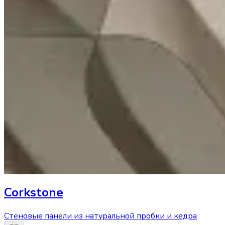
Corkstone
Стеновые панели из натуральной пробки и кедра