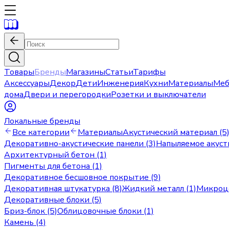
Товары
Бренды
Магазины
Статьи
Тарифы
Аксессуары
Декор
Дети
Инженерия
Кухни
Материалы
Меб
дома
Двери и перегородки
Розетки и выключатели
Локальные бренды
Все категории
Материалы
Акустический материал (5
Декоративно-акустические панели (3)
Напыляемое акуст
Архитектурный бетон (1)
Пигменты для бетона (1)
Декоративное бесшовное покрытие (9)
Декоративная штукатурка (8)
Жидкий металл (1)
Микроце
Декоративные блоки (5)
Бриз-блок (5)
Облицовочные блоки (1)
Камень (4)