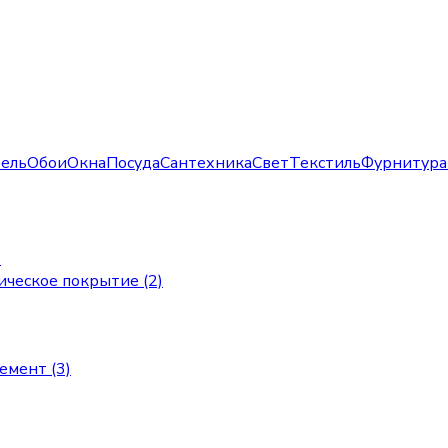
ель
Обои
Окна
Посуда
Сантехника
Свет
Текстиль
Фурнитура
)
ическое покрытие (2)
мент (3)