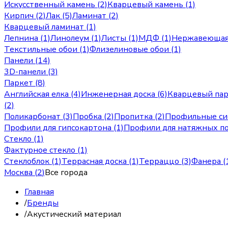
Искусственный камень (2)
Кварцевый камень (1)
Кирпич (2)
Лак (5)
Ламинат (2)
Кварцевый ламинат (1)
Лепнина (1)
Линолеум (1)
Листы (1)
МДФ (1)
Нержавеющая 
Текстильные обои (1)
Флизелиновые обои (1)
Панели (14)
3D-панели (3)
Паркет (8)
Английская елка (4)
Инженерная доска (6)
Кварцевый пар
(2)
Поликарбонат (3)
Пробка (2)
Пропитка (2)
Профильные си
Профили для гипсокартона (1)
Профили для натяжных по
Стекло (1)
Фактурное стекло (1)
Стеклоблок (1)
Террасная доска (1)
Терраццо (3)
Фанера (
Москва
(
2
)
Все города
Главная
/
Бренды
/
Акустический материал