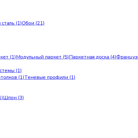
сталь (1)
Обои (21)
кет (1)
Модульный паркет (5)
Паркетная доска (4)
Французс
стемы (1)
толков (1)
Теневые профили (1)
1)
Шпон (3)