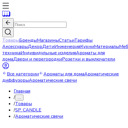
Товары
Бренды
Магазины
Статьи
Тарифы
Аксессуары
Декор
Дети
Инженерия
Кухни
Материалы
Меб
техника
Индивидульные изделия
Ароматы для
дома
Двери и перегородки
Розетки и выключатели
Все категории
Ароматы для дома
Ароматические
диффузоры
Ароматические свечи
Главная
/
…
/
Товары
/
SP. CANDLE
/
Ароматические свечи