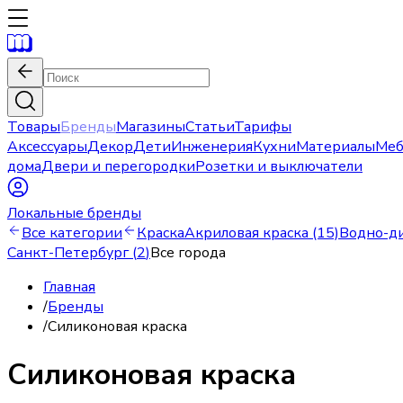
Товары
Бренды
Магазины
Статьи
Тарифы
Аксессуары
Декор
Дети
Инженерия
Кухни
Материалы
Меб
дома
Двери и перегородки
Розетки и выключатели
Локальные бренды
Все категории
Краска
Акриловая краска (15)
Водно-ди
Санкт-Петербург
(
2
)
Все города
Главная
/
Бренды
/
Силиконовая краска
Силиконовая краска