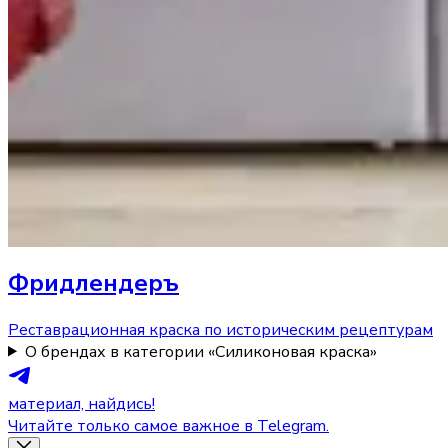
Фридлендеръ
Реставрационная краска по историческим рецептурам
О брендах в категории «Силиконовая краска»
материал, найдись!
Читайте только самое важное в Telegram.