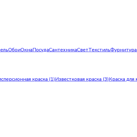
ель
Обои
Окна
Посуда
Сантехника
Свет
Текстиль
Фурнитура
сперсионная краска (1)
Известковая краска (3)
Краска для 