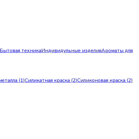
Бытовая техника
Индивидульные изделия
Ароматы для
металла (1)
Силикатная краска (2)
Силиконовая краска (2)