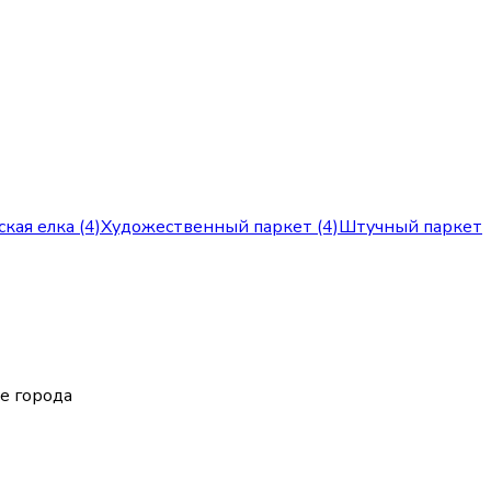
кая елка (4)
Художественный паркет (4)
Штучный паркет
е города