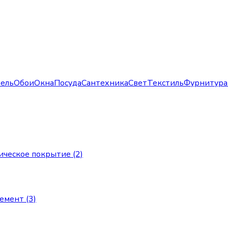
ель
Обои
Окна
Посуда
Сантехника
Свет
Текстиль
Фурнитура
ическое покрытие (2)
мент (3)