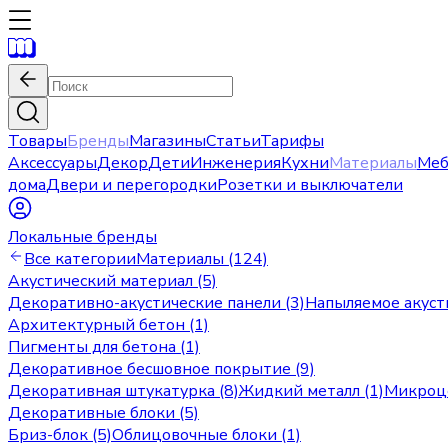
Товары
Бренды
Магазины
Статьи
Тарифы
Аксессуары
Декор
Дети
Инженерия
Кухни
Материалы
Меб
дома
Двери и перегородки
Розетки и выключатели
Локальные бренды
Все категории
Материалы (124)
Акустический материал (5)
Декоративно-акустические панели (3)
Напыляемое акуст
Архитектурный бетон (1)
Пигменты для бетона (1)
Декоративное бесшовное покрытие (9)
Декоративная штукатурка (8)
Жидкий металл (1)
Микроце
Декоративные блоки (5)
Бриз-блок (5)
Облицовочные блоки (1)