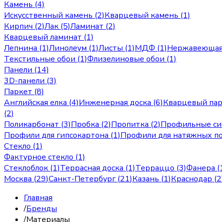
Камень (4)
Искусственный камень (2)
Кварцевый камень (1)
Кирпич (2)
Лак (5)
Ламинат (2)
Кварцевый ламинат (1)
Лепнина (1)
Линолеум (1)
Листы (1)
МДФ (1)
Нержавеющая 
Текстильные обои (1)
Флизелиновые обои (1)
Панели (14)
3D-панели (3)
Паркет (8)
Английская елка (4)
Инженерная доска (6)
Кварцевый пар
(2)
Поликарбонат (3)
Пробка (2)
Пропитка (2)
Профильные си
Профили для гипсокартона (1)
Профили для натяжных по
Стекло (1)
Фактурное стекло (1)
Стеклоблок (1)
Террасная доска (1)
Терраццо (3)
Фанера (
Москва
(
29
)
Санкт-Петербург
(
21
)
Казань
(
1
)
Краснодар
(
2
Главная
/
Бренды
/
Материалы