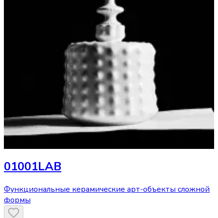
01001LAB
Функциональные керамические арт-объекты сложной
формы