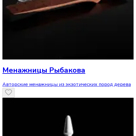
Менажницы Рыбакова
Авторские менажницы из экзотических пород дерева