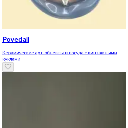
Povedaii
Керамические арт-объекты и посуда с винтажными
куклами