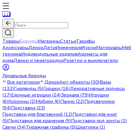
Товары
Бренды
Магазины
Статьи
Тарифы
Аксессуары
Декор
Дети
Инженерия
Кухни
Материалы
Меб
техника
Индивидульные изделия
Ароматы для
дома
Двери и перегородки
Розетки и выключатели
Локальные бренды
Все категории
Декор
Арт-объекты (30)
Вазы
(132)
Гирлянды (5)
Горшки (16)
Декоративные подносы
(17)
Елочные игрушки (24)
Зеркала (79)
Игрушки
(6)
Корзины (2)
Мобили (6)
Панно (22)
Подсвечники
(94)
Подставки (23)
Подставки для благовоний (12)
Подставки для книг
(5)
Подставки для хранения (9)
Подставки под зонты (1)
Свечи (34)
Тиражная графика (5)
Шкатулки (1)