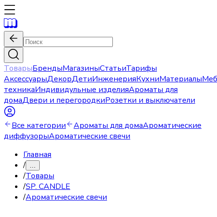
Товары
Бренды
Магазины
Статьи
Тарифы
Аксессуары
Декор
Дети
Инженерия
Кухни
Материалы
Меб
техника
Индивидульные изделия
Ароматы для
дома
Двери и перегородки
Розетки и выключатели
Все категории
Ароматы для дома
Ароматические
диффузоры
Ароматические свечи
Главная
/
…
/
Товары
/
SP. CANDLE
/
Ароматические свечи