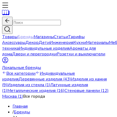
Товары
Бренды
Магазины
Статьи
Тарифы
Аксессуары
Декор
Дети
Инженерия
Кухни
Материалы
Меб
техника
Индивидульные изделия
Ароматы для
дома
Двери и перегородки
Розетки и выключатели
Локальные бренды
Все категории
Индивидуальные
изделия
Деревянные изделия (43)
Изделия из камня
(9)
Изделия из стекла (1)
Латунные изделия
(1)
Металлические изделия (16)
Стеновые панели (12)
Москва
(
1
)
Все города
Главная
/
Бренды