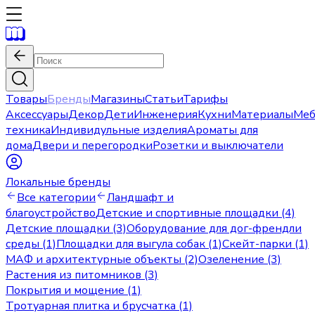
Товары
Бренды
Магазины
Статьи
Тарифы
Аксессуары
Декор
Дети
Инженерия
Кухни
Материалы
Меб
техника
Индивидульные изделия
Ароматы для
дома
Двери и перегородки
Розетки и выключатели
Локальные бренды
Все категории
Ландшафт и
благоустройство
Детские и спортивные площадки (4)
Детские площадки (3)
Оборудование для дог-френдли
среды (1)
Площадки для выгула собак (1)
Скейт-парки (1)
МАФ и архитектурные объекты (2)
Озеленение (3)
Растения из питомников (3)
Покрытия и мощение (1)
Тротуарная плитка и брусчатка (1)