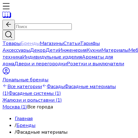
Товары
Бренды
Магазины
Статьи
Тарифы
Аксессуары
Декор
Дети
Инженерия
Кухни
Материалы
Меб
техника
Индивидульные изделия
Ароматы для
дома
Двери и перегородки
Розетки и выключатели
Локальные бренды
Все категории
Фасады
Фасадные материалы
(1)
Фасадные системы (1)
Жалюзи и рольставни (1)
Москва
(
1
)
Все города
Главная
/
Бренды
/
Фасадные материалы