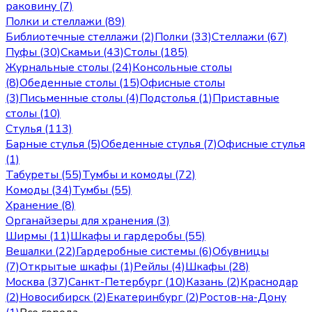
раковину (7)
Полки и стеллажи (89)
Библиотечные стеллажи (2)
Полки (33)
Стеллажи (67)
Пуфы (30)
Скамьи (43)
Столы (185)
Журнальные столы (24)
Консольные столы
(8)
Обеденные столы (15)
Офисные столы
(3)
Письменные столы (4)
Подстолья (1)
Приставные
столы (10)
Стулья (113)
Барные стулья (5)
Обеденные стулья (7)
Офисные стулья
(1)
Табуреты (55)
Тумбы и комоды (72)
Комоды (34)
Тумбы (55)
Хранение (8)
Органайзеры для хранения (3)
Ширмы (11)
Шкафы и гардеробы (55)
Вешалки (22)
Гардеробные системы (6)
Обувницы
(7)
Открытые шкафы (1)
Рейлы (4)
Шкафы (28)
Москва
(
37
)
Санкт-Петербург
(
10
)
Казань
(
2
)
Краснодар
(
2
)
Новосибирск
(
2
)
Екатеринбург
(
2
)
Ростов-на-Дону