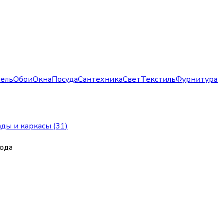
ель
Обои
Окна
Посуда
Сантехника
Свет
Текстиль
Фурнитура
ды и каркасы (31)
рода