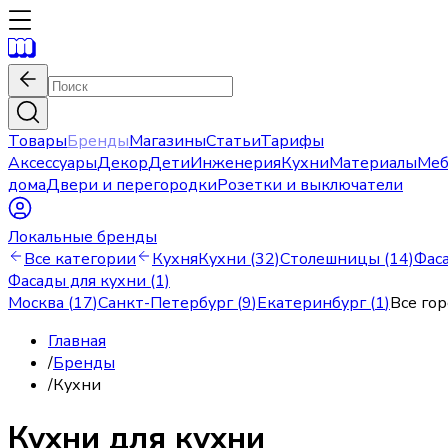
Товары
Бренды
Магазины
Статьи
Тарифы
Аксессуары
Декор
Дети
Инженерия
Кухни
Материалы
Меб
дома
Двери и перегородки
Розетки и выключатели
Локальные бренды
Все категории
Кухня
Кухни (32)
Столешницы (14)
Фаса
Фасады для кухни (1)
Москва
(
17
)
Санкт-Петербург
(
9
)
Екатеринбург
(
1
)
Все го
Главная
/
Бренды
/
Кухни
Кухни для кухни