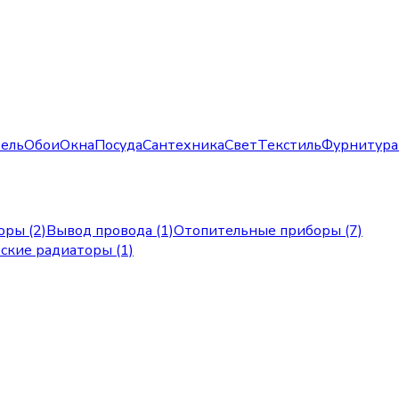
ель
Обои
Окна
Посуда
Сантехника
Свет
Текстиль
Фурнитура
ры (2)
Вывод провода (1)
Отопительные приборы (7)
ские радиаторы (1)