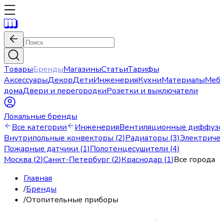
Товары
Бренды
Магазины
Статьи
Тарифы
Аксессуары
Декор
Дети
Инженерия
Кухни
Материалы
Меб
дома
Двери и перегородки
Розетки и выключатели
Локальные бренды
Все категории
Инженерия
Вентиляционные диффузо
Внутрипольные конвекторы (2)
Радиаторы (3)
Электриче
Пожарные датчики (1)
Полотенцесушители (4)
Москва
(
2
)
Санкт-Петербург
(
2
)
Краснодар
(
1
)
Все города
Главная
/
Бренды
/
Отопительные приборы