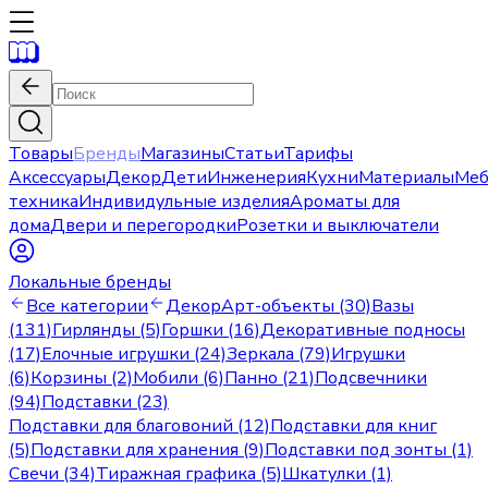
Товары
Бренды
Магазины
Статьи
Тарифы
Аксессуары
Декор
Дети
Инженерия
Кухни
Материалы
Меб
техника
Индивидульные изделия
Ароматы для
дома
Двери и перегородки
Розетки и выключатели
Локальные бренды
Все категории
Декор
Арт-объекты (30)
Вазы
(131)
Гирлянды (5)
Горшки (16)
Декоративные подносы
(17)
Елочные игрушки (24)
Зеркала (79)
Игрушки
(6)
Корзины (2)
Мобили (6)
Панно (21)
Подсвечники
(94)
Подставки (23)
Подставки для благовоний (12)
Подставки для книг
(5)
Подставки для хранения (9)
Подставки под зонты (1)
Свечи (34)
Тиражная графика (5)
Шкатулки (1)