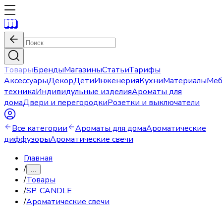
Товары
Бренды
Магазины
Статьи
Тарифы
Аксессуары
Декор
Дети
Инженерия
Кухни
Материалы
Меб
техника
Индивидульные изделия
Ароматы для
дома
Двери и перегородки
Розетки и выключатели
Все категории
Ароматы для дома
Ароматические
диффузоры
Ароматические свечи
Главная
/
…
/
Товары
/
SP. CANDLE
/
Ароматические свечи