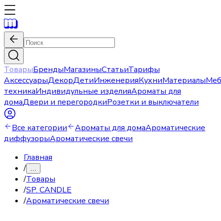
Товары
Бренды
Магазины
Статьи
Тарифы
Аксессуары
Декор
Дети
Инженерия
Кухни
Материалы
Меб
техника
Индивидульные изделия
Ароматы для
дома
Двери и перегородки
Розетки и выключатели
Все категории
Ароматы для дома
Ароматические
диффузоры
Ароматические свечи
Главная
/
…
/
Товары
/
SP. CANDLE
/
Ароматические свечи