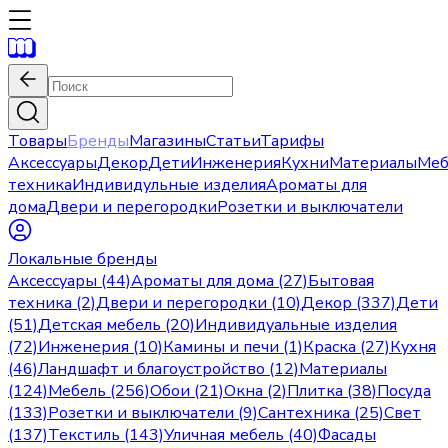
Товары
Бренды
Магазины
Статьи
Тарифы
Аксессуары
Декор
Дети
Инженерия
Кухни
Материалы
Меб
техника
Индивидульные изделия
Ароматы для
дома
Двери и перегородки
Розетки и выключатели
Локальные бренды
Аксессуары (44)
Ароматы для дома (27)
Бытовая
техника (2)
Двери и перегородки (10)
Декор (337)
Дети
(51)
Детская мебель (20)
Индивидуальные изделия
(72)
Инженерия (10)
Камины и печи (1)
Краска (27)
Кухня
(46)
Ландшафт и благоустройство (12)
Материалы
(124)
Мебель (256)
Обои (21)
Окна (2)
Плитка (38)
Посуда
(133)
Розетки и выключатели (9)
Сантехника (25)
Свет
(137)
Текстиль (143)
Уличная мебель (40)
Фасады