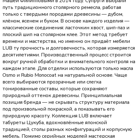
Машей Филипповыми в 2014 году. Супруги выбрали
путь традиционного столярного ремесла, работая
только с твердыми породами древесины — дубом,
клёном, ясенем и буком. В основе каждого изделия —
классические соединения: ласточкин хвост, шип-паз и
плоский шип на столярном клее. Этот метод требует
времени и мастерства, но именно он придаёт мебели
LUB ту прочность и долговечность, которая измеряется
десятилетиями. Производственный процесс строится
вокруг ручной обработки и внимательного контроля на
каждом этапе. Для отделки используются только масла
Osmo и Rubio Monocoat на натуральной основе. Чаще
всего выбираются прозрачные или слегка
тонированные составы, которые сохраняют
природный оттенок древесины. Принципиальная
позиция бренда — не скрывать структуру материала
под произвольной покраской, а показывать его
природную красоту. Коллекция LUB включает
табуреты Цукуба, вдохновлённые японской
традицией, столы разных конфигураций и корпусную
мебель. Помимо серийных моделей мастерская