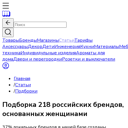
Товары
Бренды
Магазины
Статьи
Тарифы
Аксессуары
Декор
Дети
Инженерия
Кухни
Материалы
Меб
техника
Индивидульные изделия
Ароматы для
дома
Двери и перегородки
Розетки и выключатели
Главная
/
Статьи
/
Подборки
Подборка 218 российских брендов,
основанных женщинами
37% локальных брендов в нашей базе созданы