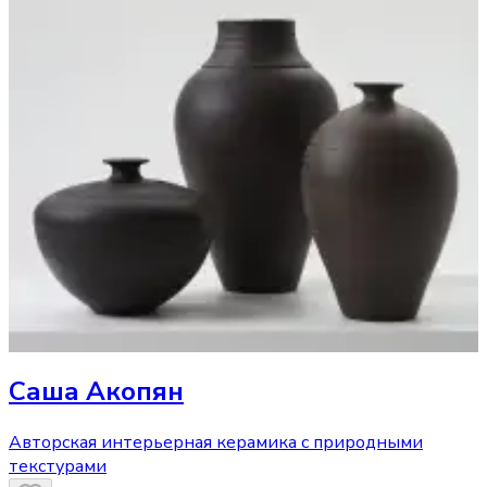
Саша Акопян
Авторская интерьерная керамика с природными
текстурами