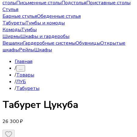
столы
Письменные столы
Подстолья
Приставные столы
Стулья
Барные стулья
Обеденные стулья
Табуреты
Тумбы и комоды
Комоды
Тумбы
Ширмы
Шкафы и гардеробы
Вешалки
Гардеробные системы
Обувницы
Открытые
шкафы
Рейлы
Шкафы
Главная
/
…
/
Товары
/
ЛУБ
/
Табуреты
Табурет
Цукуба
26 300 ₽