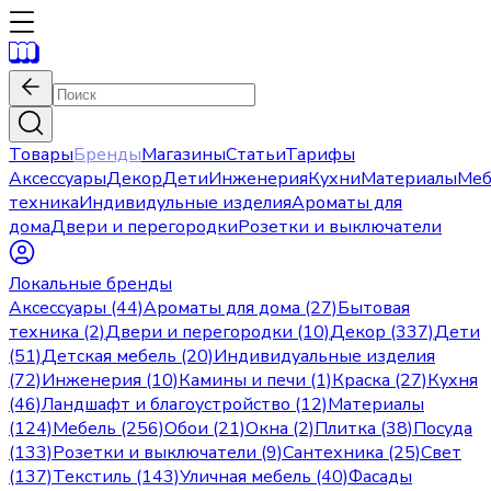
Товары
Бренды
Магазины
Статьи
Тарифы
Аксессуары
Декор
Дети
Инженерия
Кухни
Материалы
Меб
техника
Индивидульные изделия
Ароматы для
дома
Двери и перегородки
Розетки и выключатели
Локальные бренды
Аксессуары (44)
Ароматы для дома (27)
Бытовая
техника (2)
Двери и перегородки (10)
Декор (337)
Дети
(51)
Детская мебель (20)
Индивидуальные изделия
(72)
Инженерия (10)
Камины и печи (1)
Краска (27)
Кухня
(46)
Ландшафт и благоустройство (12)
Материалы
(124)
Мебель (256)
Обои (21)
Окна (2)
Плитка (38)
Посуда
(133)
Розетки и выключатели (9)
Сантехника (25)
Свет
(137)
Текстиль (143)
Уличная мебель (40)
Фасады