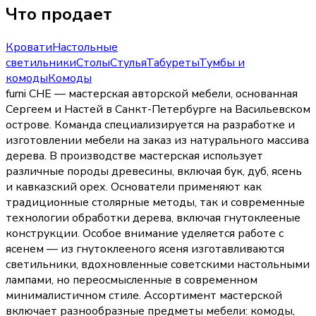
Что продает
Кровати
Настольные
светильники
Столы
Стулья
Табуреты
Тумбы и
комоды
Комоды
furni CHE — мастерская авторской мебели, основанная
Сергеем и Настей в Санкт-Петербурге на Васильевском
острове. Команда специализируется на разработке и
изготовлении мебели на заказ из натурального массива
дерева. В производстве мастерская использует
различные породы древесины, включая бук, дуб, ясень
и кавказский орех. Основатели применяют как
традиционные столярные методы, так и современные
технологии обработки дерева, включая гнутоклееные
конструкции. Особое внимание уделяется работе с
ясенем — из гнутоклееного ясеня изготавливаются
светильники, вдохновленные советскими настольными
лампами, но переосмысленные в современном
минималистичном стиле. Ассортимент мастерской
включает разнообразные предметы мебели: комоды,