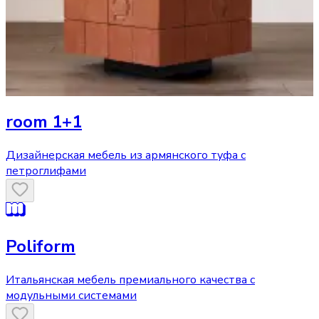
room 1+1
Дизайнерская мебель из армянского туфа с
петроглифами
Poliform
Итальянская мебель премиального качества с
модульными системами