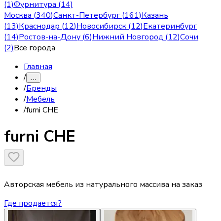
(1)
Фурнитура (14)
Москва
(
340
)
Санкт-Петербург
(
161
)
Казань
(
13
)
Краснодар
(
12
)
Новосибирск
(
12
)
Екатеринбург
(
14
)
Ростов-на-Дону
(
6
)
Нижний Новгород
(
12
)
Сочи
(
2
)
Все города
Главная
/
…
/
Бренды
/
Мебель
/
furni CHE
furni CHE
Авторская мебель из натурального массива на заказ
Где продается?