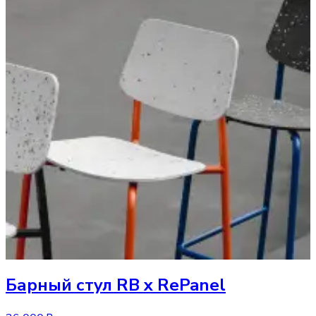
Барный стул
RB x RePanel