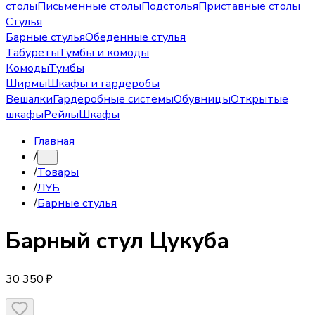
столы
Письменные столы
Подстолья
Приставные столы
Стулья
Барные стулья
Обеденные стулья
Табуреты
Тумбы и комоды
Комоды
Тумбы
Ширмы
Шкафы и гардеробы
Вешалки
Гардеробные системы
Обувницы
Открытые
шкафы
Рейлы
Шкафы
Главная
/
…
/
Товары
/
ЛУБ
/
Барные стулья
Барный стул
Цукуба
30 350 ₽