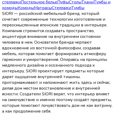
стеллажи
Постельное белье
Пуфы
Столы
Ткани
Тумбы и
комоды
Комоды
Матрасы
Стеллажи
Тумбы
SIORI — российский мебельный бренд, который
сочетает современные технологии изготовления и
переосмысленные японские традиции в интерьере.
Компания стремится создавать пространство,
акцентируя внимание на внутреннем состоянии
человека в нем. Основатели бренда черпают
вдохновение из восточной философии, создавая
мебель, которая помогает формировать атмосферу
гармонии и умиротворения. Опираясь на принципы
медленного дизайна и осознанного подхода к
интерьеру, SIORI проектирует предметы которые
дарят ощущение внутренней тишины,
притормаживают и напоминают жить здесь и сейчас,
делая дом местом восстановления и внутренней
ясности. Создатели SIORI верят, что интерьер влияет
на самочувствие и именно поэтому создаёт предметы,
которые помогают почувствовать дом не как витрину,
а как продолжение себя.