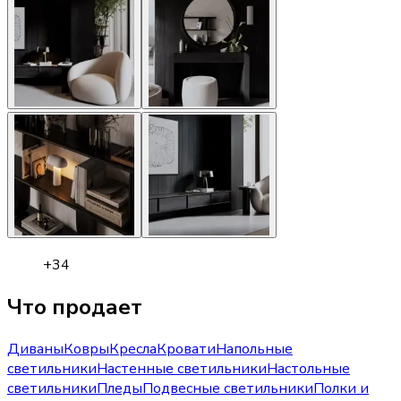
+
34
Что продает
Диваны
Ковры
Кресла
Кровати
Напольные
светильники
Настенные светильники
Настольные
светильники
Пледы
Подвесные светильники
Полки и