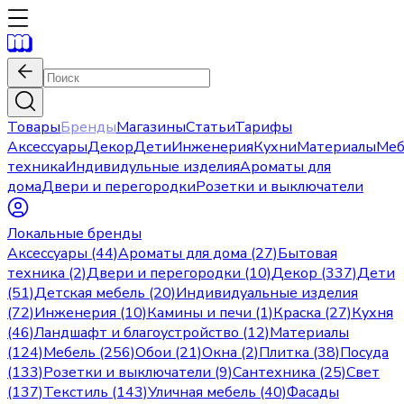
Товары
Бренды
Магазины
Статьи
Тарифы
Аксессуары
Декор
Дети
Инженерия
Кухни
Материалы
Меб
техника
Индивидульные изделия
Ароматы для
дома
Двери и перегородки
Розетки и выключатели
Локальные бренды
Аксессуары (44)
Ароматы для дома (27)
Бытовая
техника (2)
Двери и перегородки (10)
Декор (337)
Дети
(51)
Детская мебель (20)
Индивидуальные изделия
(72)
Инженерия (10)
Камины и печи (1)
Краска (27)
Кухня
(46)
Ландшафт и благоустройство (12)
Материалы
(124)
Мебель (256)
Обои (21)
Окна (2)
Плитка (38)
Посуда
(133)
Розетки и выключатели (9)
Сантехника (25)
Свет
(137)
Текстиль (143)
Уличная мебель (40)
Фасады