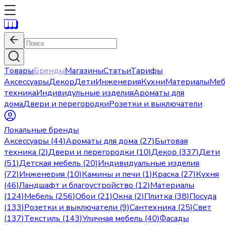
Товары
Бренды
Магазины
Статьи
Тарифы
Аксессуары
Декор
Дети
Инженерия
Кухни
Материалы
Меб
техника
Индивидульные изделия
Ароматы для
дома
Двери и перегородки
Розетки и выключатели
Локальные бренды
Аксессуары (44)
Ароматы для дома (27)
Бытовая
техника (2)
Двери и перегородки (10)
Декор (337)
Дети
(51)
Детская мебель (20)
Индивидуальные изделия
(72)
Инженерия (10)
Камины и печи (1)
Краска (27)
Кухня
(46)
Ландшафт и благоустройство (12)
Материалы
(124)
Мебель (256)
Обои (21)
Окна (2)
Плитка (38)
Посуда
(133)
Розетки и выключатели (9)
Сантехника (25)
Свет
(137)
Текстиль (143)
Уличная мебель (40)
Фасады