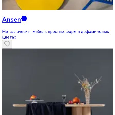
Ansen
Металлическая мебель простых форм в дофаминовых
цветах