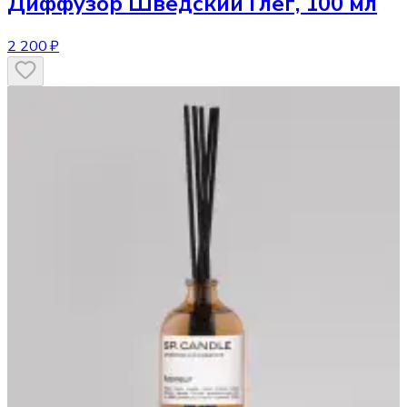
Диффузор
Шведский Глёг, 100 мл
2 200 ₽