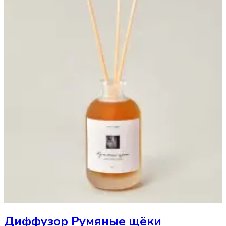
Диффузор
Румяные щёки