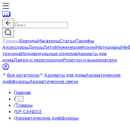
Товары
Бренды
Магазины
Статьи
Тарифы
Аксессуары
Декор
Дети
Инженерия
Кухни
Материалы
Меб
техника
Индивидульные изделия
Ароматы для
дома
Двери и перегородки
Розетки и выключатели
Все категории
Ароматы для дома
Ароматические
диффузоры
Ароматические свечи
Главная
/
…
/
Товары
/
SP. CANDLE
/
Ароматические диффузоры