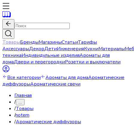
Товары
Бренды
Магазины
Статьи
Тарифы
Аксессуары
Декор
Дети
Инженерия
Кухни
Материалы
Меб
техника
Индивидульные изделия
Ароматы для
дома
Двери и перегородки
Розетки и выключатели
Все категории
Ароматы для дома
Ароматические
диффузоры
Ароматические свечи
Главная
/
…
/
Товары
/
notem
/
Ароматические диффузоры