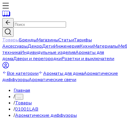
Товары
Бренды
Магазины
Статьи
Тарифы
Аксессуары
Декор
Дети
Инженерия
Кухни
Материалы
Меб
техника
Индивидульные изделия
Ароматы для
дома
Двери и перегородки
Розетки и выключатели
Все категории
Ароматы для дома
Ароматические
диффузоры
Ароматические свечи
Главная
/
…
/
Товары
/
01001LAB
/
Ароматические диффузоры