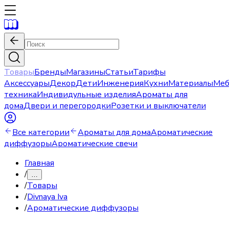
Товары
Бренды
Магазины
Статьи
Тарифы
Аксессуары
Декор
Дети
Инженерия
Кухни
Материалы
Меб
техника
Индивидульные изделия
Ароматы для
дома
Двери и перегородки
Розетки и выключатели
Все категории
Ароматы для дома
Ароматические
диффузоры
Ароматические свечи
Главная
/
…
/
Товары
/
Divnaya Iva
/
Ароматические диффузоры